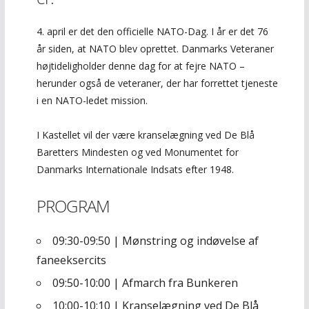
4. april er det den officielle NATO-Dag. I år er det 76
år siden, at NATO blev oprettet. Danmarks Veteraner
højtideligholder denne dag for at fejre NATO –
herunder også de veteraner, der har forrettet tjeneste
i en NATO-ledet mission.
I Kastellet vil der være kranselægning ved De Blå
Baretters Mindesten og ved Monumentet for
Danmarks Internationale Indsats efter 1948.
PROGRAM
09:30-
09
:
50
| Mønstring og indøvelse af
faneeksercits
09:50-10:00
| Afmarch fra Bunkeren
10:00-10:10
| Kranselægning ved De Blå