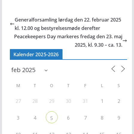
Generalforsamling lørdag den 22. februar 2025
kl. 12.00 og bestyrelsesmøde derefter
Peacekeepers Day markeres fredag den 23. maj
2025, kl. 9.30 – ca. 13.
Kalender 2025-2026
M
T
O
T
F
L
S
27
28
29
30
31
1
2
3
4
6
7
8
9
5